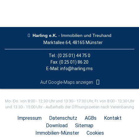
Harling e.K.
- Immobilien und Treuhand
Marktallee 64, 48165 Münster
Tel.:
(0 25 01) 44 75 0
Fax: (0 25 01) 86 20
E-Mail:
info@harling.ms
Auf Google-Maps anzeigen
Mo.-Do. von 8:00 - 12:30 Uhr und 13:30 - 17:30 Uhr, Fr. von 8:00 - 12:30 Uhr
und 13:30 - 15:00 Uhr - Außerhalb der Öffnungszeiten nach Vereinbarung
Impressum
Datenschutz
AGBs
Kontakt
Download
Sitemap
Immobilien-Münster
Cookies