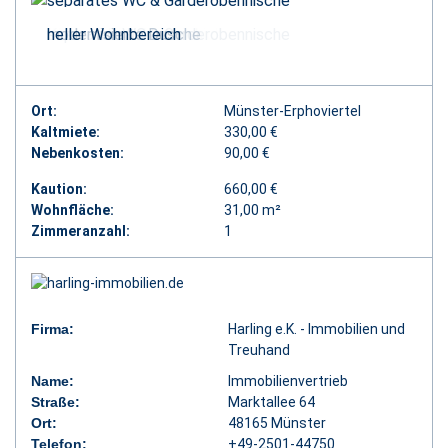
Außenansicht
Zugang zum Koch- & Duschbereich
Wohn- und Schlafbereich
Koch- & Duschbereich
separates WC & Garderobennische
modernisierte Dusche
heller Wohnbereich
Ort:
Münster-Erphoviertel
Kaltmiete:
330,00 €
Nebenkosten:
90,00 €
Kaution:
660,00 €
Wohnfläche:
31,00 m²
Zimmeranzahl:
1
Firma:
Harling e.K. - Immobilien und
Treuhand
Name:
Immobilienvertrieb
Straße:
Marktallee 64
Ort:
48165 Münster
Telefon:
+49-2501-44750