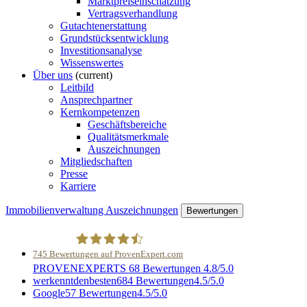
Marktpreiseinschätzung
Vertragsverhandlung
Gutachtenerstattung
Grundstücksentwicklung
Investitionsanalyse
Wissenswertes
Über uns
(current)
Leitbild
Ansprechpartner
Kernkompetenzen
Geschäftsbereiche
Qualitätsmerkmale
Auszeichnungen
Mitgliedschaften
Presse
Karriere
Immobilienverwaltung
Auszeichnungen
Bewertungen
745
Bewertungen auf ProvenExpert.com
PROVENEXPERTS
68 Bewertungen
4.8/5.0
Harling e.K.- Immobilien und Treuhand
werkenntdenbesten
684 Bewertungen
4.5/5.0
Google
57 Bewertungen
4.5/5.0