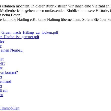
 erfahren möchten. In dieser Rubrik stellen wir Ihnen eine Vielzahl a
n Medienberichte geben einen umfassenden Einblick in unsere Historie, 
ß beim Lesen!
chte kann die Harling e.K. keine Haftung übernehmen. Sofern Sie über 
_Gruen_nach_Hiltrup_zu_locken.pdf
_Hoehe_ist_gerettet.pdf
lee
r
n einen Neubau
eßt
oHG
re
 was kommt?
et
ienhand
et
l ein
neu
g Immobilien