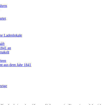
ahren
rtet
hne Ladenlokale
äft
 1841 an
makelt
hren
mt aus dem Jahr 1841
zeige