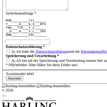
Sicherheitsabfrage
*
R
H
N
_
_
_
_
_
_
_
_
_
C
1
1
_
_
_
_
_
_
Y
_
_
_
_
_
_
A
_
_
_
_
D
_
X
_
_
_
D
F
4
T
6
W
_
_
_
T
T
A
_
_
_
Y
_
Z
_
_
_
_
_
_
_
_
D
_
_
_
_
D
_
_
_
_
5
_
L
_
_
_
I
K
U
O
W
N
_
_
_
_
_
_
_
_
_
E
4
C
_
_
_
_
_
_
Datenschutzerklärung
*
Ja, ich habe die
Datenschutzerklärung
und die
Informationspflic
Speicherung und Verarbeitung
*
Ja, ich bin mit der Speicherung und Verarbeitung meiner hier 
* Pflichtfelder: Bitte füllen Sie diese Felder aus!
Screenreader label
© 2026