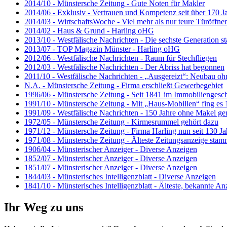
2014/10 - Münstersche Zeitung - Gute Noten für Makler
2014/06 - Exklusiv - Vertrauen und Kompetenz seit über 170 J
2014/03 - WirtschaftsWoche - Viel mehr als nur teure Türöffner
2014/02 - Haus & Grund - Harling oHG
2013/10 - Westfälische Nachrichten - Die sechste Generation sta
2013/07 - TOP Magazin Münster - Harling oHG
2012/06 - Westfälische Nachrichten - Raum für Stechfliegen
2012/03 - Westfälische Nachrichten - Der Abriss hat begonnen
2011/10 - Westfälische Nachrichten - „Ausgereizt“: Neubau o
N.A. - Münstersche Zeitung - Firma erschließt Gewerbegebiet
1996/06 - Münstersche Zeitung - Seit 1841 im Immobiliengesch
1991/10 - Münstersche Zeitung - Mit „Haus-Mobilien“ fing es
1991/09 - Westfälische Nachrichten - 150 Jahre ohne Makel ge
1972/05 - Münstersche Zeitung - Kirmesrummel gehört dazu
1971/12 - Münstersche Zeitung - Firma Harling nun seit 130 Ja
1971/08 - Münstersche Zeitung - Älteste Zeitungsanzeige stam
1906/04 - Münsterischer Anzeiger - Diverse Anzeigen
1852/07 - Münsterischer Anzeiger - Diverse Anzeigen
1851/07 - Münsterischer Anzeiger - Diverse Anzeigen
1844/03 - Münsterisches Intelligenzblatt - Diverse Anzeigen
1841/10 - Münsterisches Intelligenzblatt - Älteste, bekannte An
Ihr Weg zu uns