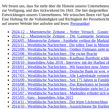
Wir freuen uns, dass Sie mehr über die Historie unseres Unternehmens
zur Verfügung, und dies rückwirkend bis 1841. Die hier dargestellte
Entwicklungen unseres Unternehmens. Wir wünschen Ihnen viel Spa
Eine Haftung für die Vollständigkeit und Richtigkeit der Presseberi
auf unserer Website hier aufrufen und lesen:
Presseartikel
2024-12_-_Muenstersche_Zeitung_-_Netter_Versuch__Gustav
2024-12_-_Muenstersche_Zeitung_-_Die_Gaststaette_Sentruper
2024/05 - Münstersche Zeitung - Apotheke verlässt die Marktal
2023/11 - Westfälische Nachrichten - Die tollen Tage in Münste
2023/09 - Westfalische Nachrichten - Optiker Fielmann zieht i
2023/08 - Westfälische Nachrichten - Die ewige Brache
2019/07 - Westfälische Nachrichten - Kaufhaus Burgholz schli
2018/10 - Immobilien-Atlas 2018 - Interview mit der Harling 
2018/01 - Westfälische Nachrichten - Wir brauchen neue Akteu
2017/05 - Westfälische Nachrichten - Deutsche Bank ist weg,
2017/03 - Westfälische Nachrichten - Alle Ladenlokale vermiet
2016/09 - Westfälische Nachrichten - Seit 175 Jahren in Famlil
2016/08 - Westfälische Nachrichten - Das Rätselraten ist beend
2015/10 - Westfälische Nachrichten - Niederländer zieht bei Lid
2015/07 - Westfälische Nachrichten - Marktallee erfindet sich 
2015/05 - €uro - Immobilien-Atlas 2015
2014/11 - Westfälische Nachrichten - Der letzte Lückenschluss
2014/10 - Westfälische Nachrichten - Auszeichnung für Harlin