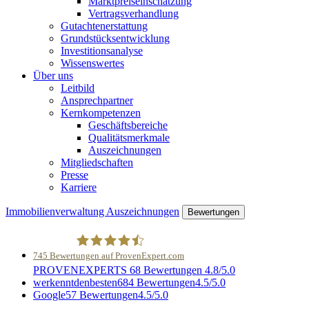
Marktpreiseinschätzung
Vertragsverhandlung
Gutachtenerstattung
Grundstücksentwicklung
Investitionsanalyse
Wissenswertes
Über uns
Leitbild
Ansprechpartner
Kernkompetenzen
Geschäftsbereiche
Qualitätsmerkmale
Auszeichnungen
Mitgliedschaften
Presse
Karriere
Immobilienverwaltung
Auszeichnungen
Bewertungen
745
Bewertungen auf ProvenExpert.com
PROVENEXPERTS
68 Bewertungen
4.8/5.0
Harling e.K.- Immobilien und Treuhand
werkenntdenbesten
684 Bewertungen
4.5/5.0
Google
57 Bewertungen
4.5/5.0