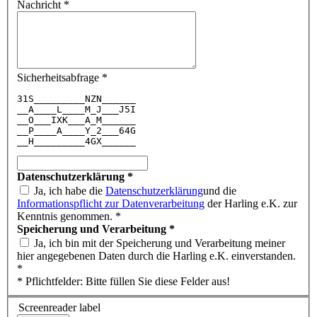
Nachricht
*
Sicherheitsabfrage
*
3
1
S
_
_
_
_
_
_
_
_
_
N
Z
N
_
_
_
_
_
_
_
_
A
_
_
_
_
L
_
_
_
_
M
_
J
_
_
_
J
5
I
_
_
O
_
_
_
I
X
K
_
_
_
A
_
M
_
_
_
_
_
_
_
_
P
_
_
_
_
A
_
_
_
_
Y
_
2
_
_
_
6
4
G
_
_
H
_
_
_
_
_
_
_
_
_
4
G
X
_
_
_
_
_
_
Datenschutzerklärung
*
Ja, ich habe die
Datenschutzerklärung
und die
Informationspflicht zur Datenverarbeitung
der Harling e.K. zur
Kenntnis genommen. *
Speicherung und Verarbeitung
*
Ja, ich bin mit der Speicherung und Verarbeitung meiner
hier angegebenen Daten durch die Harling e.K. einverstanden.
*
* Pflichtfelder: Bitte füllen Sie diese Felder aus!
Screenreader label