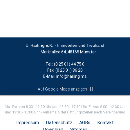
Harling e.K.
- Immobilien und Treuhand
Marktallee 64, 48165 Münster
Tel.:
(0 25 01) 44 75 0
Fax: (0 25 01) 86 20
E-Mail:
info@harling.ms
Auf Google-Maps anzeigen
Mo.-Do. von 8:00 - 12:30 Uhr und 13:30 - 17:30 Uhr, Fr. von 8:00 - 12:30 Uhr
und 13:30 - 15:00 Uhr - Außerhalb der Öffnungszeiten nach Vereinbarung
Impressum
Datenschutz
AGBs
Kontakt
Download
Sitemap